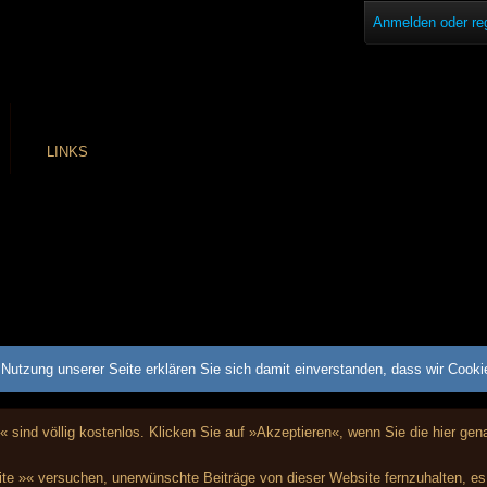
Anmelden oder reg
LINKS
Nutzung unserer Seite erklären Sie sich damit einverstanden, dass wir Cook
« sind völlig kostenlos. Klicken Sie auf »Akzeptieren«, wenn Sie die hier g
te »« versuchen, unerwünschte Beiträge von dieser Website fernzuhalten, es i