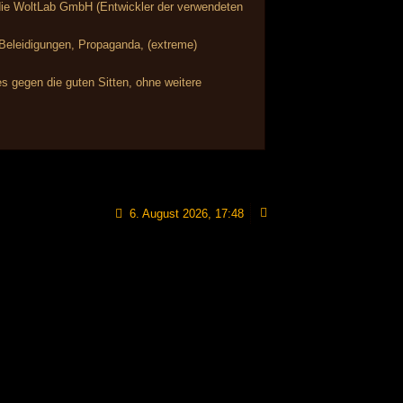
r die WoltLab GmbH (Entwickler der verwendeten
, Beleidigungen, Propaganda, (extreme)
s gegen die guten Sitten, ohne weitere
6. August 2026, 17:48