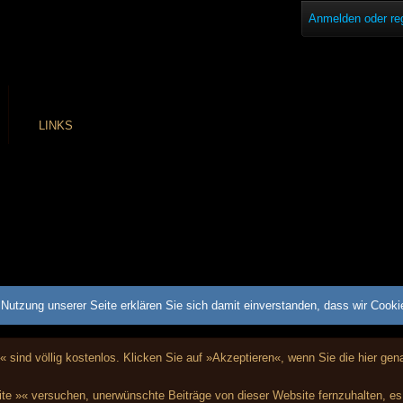
Anmelden oder reg
LINKS
Nutzung unserer Seite erklären Sie sich damit einverstanden, dass wir Cook
« sind völlig kostenlos. Klicken Sie auf »Akzeptieren«, wenn Sie die hier g
te »« versuchen, unerwünschte Beiträge von dieser Website fernzuhalten, es i