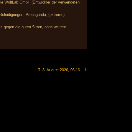
r die WoltLab GmbH (Entwickler der verwendeten
, Beleidigungen, Propaganda, (extreme)
s gegen die guten Sitten, ohne weitere
8. August 2026, 06:16