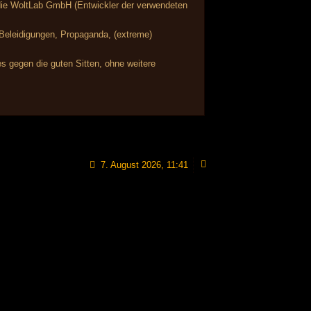
r die WoltLab GmbH (Entwickler der verwendeten
, Beleidigungen, Propaganda, (extreme)
s gegen die guten Sitten, ohne weitere
7. August 2026, 11:41