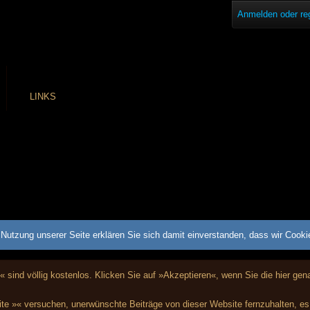
Anmelden oder reg
LINKS
Nutzung unserer Seite erklären Sie sich damit einverstanden, dass wir Cook
« sind völlig kostenlos. Klicken Sie auf »Akzeptieren«, wenn Sie die hier g
te »« versuchen, unerwünschte Beiträge von dieser Website fernzuhalten, es i