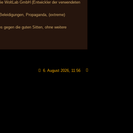
r die WoltLab GmbH (Entwickler der verwendeten
, Beleidigungen, Propaganda, (extreme)
s gegen die guten Sitten, ohne weitere
6. August 2026, 11:56