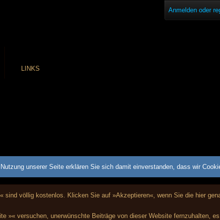
Anmelden oder reg
LINKS
Nutzung unserer Seite erklären Sie sich damit einverstanden, dass wir Cook
« sind völlig kostenlos. Klicken Sie auf »Akzeptieren«, wenn Sie die hier g
te »« versuchen, unerwünschte Beiträge von dieser Website fernzuhalten, es i