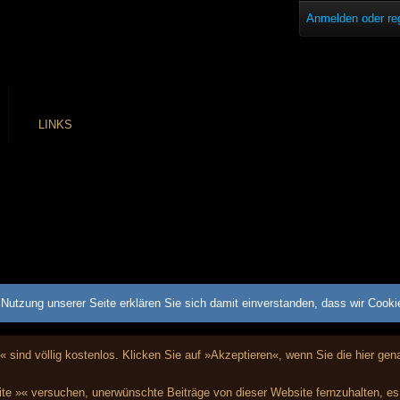
Anmelden oder reg
LINKS
Nutzung unserer Seite erklären Sie sich damit einverstanden, dass wir Cook
« sind völlig kostenlos. Klicken Sie auf »Akzeptieren«, wenn Sie die hier g
te »« versuchen, unerwünschte Beiträge von dieser Website fernzuhalten, es i