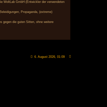
r die WoltLab GmbH (Entwickler der verwendeten
, Beleidigungen, Propaganda, (extreme)
s gegen die guten Sitten, ohne weitere
6. August 2026, 01:09