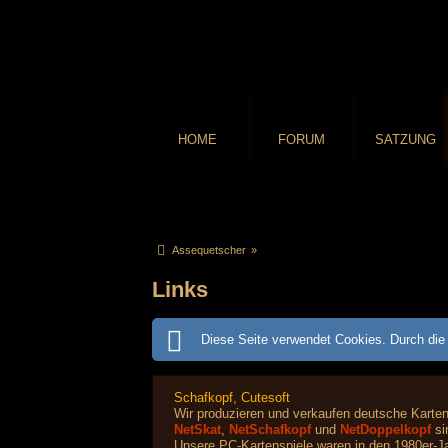
HOME
FORUM
SATZUNG
Assequetscher
»
Links
Diese Seite verwendet Cookies. Durch die 
Schafkopf, Cutesoft
Wir produzieren und verkaufen deutsche Karte
NetSkat
,
NetSchafkopf
und
NetDoppelkopf
si
Unsere PC-Kartenspiele waren in den 1980er-Ja