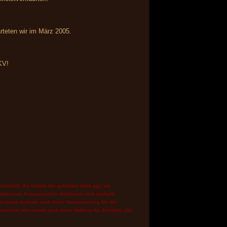
arteten wir im März 2005.
KV!
stellt, die Inhalte der gelinkten Seite ggf. mit
skatverein Assequetscher distanziert sich deshalb
ernimmt deshalb auch keine Verantwortung für die
quetscher
übernimmt auch keine Haftung für Schäden, die