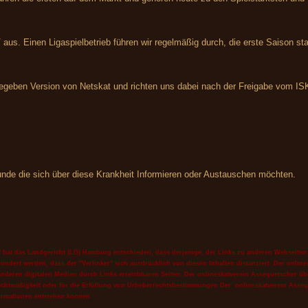
 aus. Einen Ligaspielbetrieb führen wir regelmäßig durch, die erste Saison st
gegeben Version von Netskat und richten uns dabei nach der Freigabe vom IS
eunde die sich über diese Krankheit Informieren oder Austauschen möchten.
s" hat das Landgericht (LG) Hamburg entschieden, dass derjenige, der Links zu anderen Webseiten her
indert werden, dass der "Verlinker" sich ausdrücklich von diesen Inhalten distanziert. Der online
 anderen digitalen Medien durch Links erreichbaren Seiten. Der
onlineskatverein Assequetscher
üb
n Rechtmäßigkeit oder für die Erfüllung von Urheberrechtsbestimmungen Der
onlineskatverein Asse
ormationen entstehen können