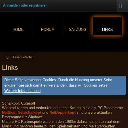
Anmelden oder registrieren
HOME
FORUM
SATZUNG
LINKS
Assequetscher
Links
Diese Seite verwendet Cookies. Durch die Nutzung unserer Seite
erklären Sie sich damit einverstanden, dass wir Cookies setzen.
Weitere Informationen
Schafkopf, Cutesoft
Wir produzieren und verkaufen deutsche Kartenspiele als PC-Programme.
NetSkat
,
NetSchafkopf
und
NetDoppelkopf
sind unsere aktuellen
Programme für Windows.
Unsere PC-Kartenspiele waren in den 1980er-Jahren die ersten auf dem
Markt und gehören heute zu den Spielstärksten und Meistverkauften.