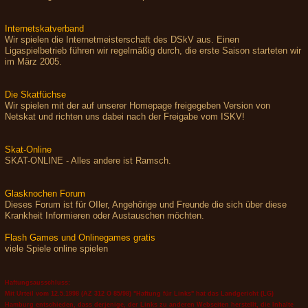
Internetskatverband
Wir spielen die Internetmeisterschaft des DSkV aus. Einen
Ligaspielbetrieb führen wir regelmäßig durch, die erste Saison starteten wir
im März 2005.
Die Skatfüchse
Wir spielen mit der auf unserer Homepage freigegeben Version von
Netskat und richten uns dabei nach der Freigabe vom ISKV!
Skat-Online
SKAT-ONLINE - Alles andere ist Ramsch.
Glasknochen Forum
Dieses Forum ist für OIler, Angehörige und Freunde die sich über diese
Krankheit Informieren oder Austauschen möchten.
Flash Games und Onlinegames gratis
viele Spiele online spielen
Haftungsausschluss:
Mit Urteil vom 12.5.1998 (AZ 312 O 85/98) "Haftung für Links" hat das Landgericht (LG)
Hamburg entschieden, dass derjenige, der Links zu anderen Webseiten herstellt, die Inhalte