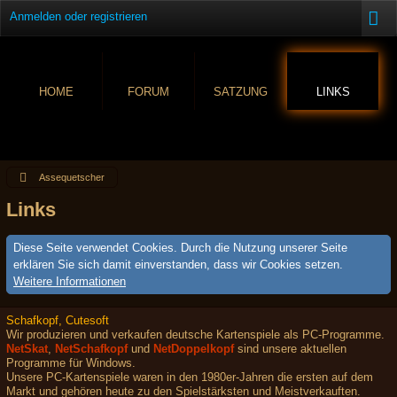
Anmelden oder registrieren
HOME
FORUM
SATZUNG
LINKS
Assequetscher
Links
Diese Seite verwendet Cookies. Durch die Nutzung unserer Seite
erklären Sie sich damit einverstanden, dass wir Cookies setzen.
Weitere Informationen
Schafkopf, Cutesoft
Wir produzieren und verkaufen deutsche Kartenspiele als PC-Programme.
NetSkat
,
NetSchafkopf
und
NetDoppelkopf
sind unsere aktuellen
Programme für Windows.
Unsere PC-Kartenspiele waren in den 1980er-Jahren die ersten auf dem
Markt und gehören heute zu den Spielstärksten und Meistverkauften.