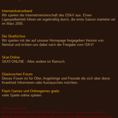
Internetskatverband
Wir spielen die Internetmeisterschaft des DSkV aus. Einen
Ligaspielbetrieb führen wir regelmäßig durch, die erste Saison starteten wir
im März 2005.
Die Skatfüchse
Wir spielen mit der auf unserer Homepage freigegeben Version von
Netskat und richten uns dabei nach der Freigabe vom ISKV!
Skat-Online
SKAT-ONLINE - Alles andere ist Ramsch.
Glasknochen Forum
Dieses Forum ist für OIler, Angehörige und Freunde die sich über diese
Krankheit Informieren oder Austauschen möchten.
Flash Games und Onlinegames gratis
viele Spiele online spielen
Haftungsausschluss:
Mit Urteil vom 12.5.1998 (AZ 312 O 85/98) "Haftung für Links" hat das Landgericht (LG)
Hamburg entschieden, dass derjenige, der Links zu anderen Webseiten herstellt, die Inhalte