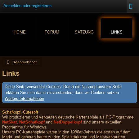
Anmelden oder registrieren
HOME
FORUM
SATZUNG
LINKS
Assequetscher
Links
Diese Seite verwendet Cookies. Durch die Nutzung unserer Seite
erklären Sie sich damit einverstanden, dass wir Cookies setzen.
Weitere Informationen
Schafkopf, Cutesoft
Wir produzieren und verkaufen deutsche Kartenspiele als PC-Programme.
NetSkat
,
NetSchafkopf
und
NetDoppelkopf
sind unsere aktuellen
Programme für Windows.
Unsere PC-Kartenspiele waren in den 1980er-Jahren die ersten auf dem
Markt und gehören heute zu den Spielstärksten und Meistverkauften.