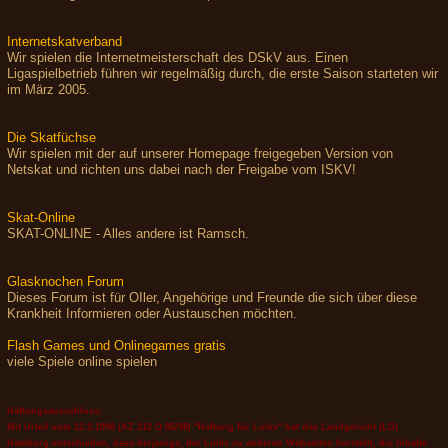
Internetskatverband
Wir spielen die Internetmeisterschaft des DSkV aus. Einen
Ligaspielbetrieb führen wir regelmäßig durch, die erste Saison starteten wir
im März 2005.
Die Skatfüchse
Wir spielen mit der auf unserer Homepage freigegeben Version von
Netskat und richten uns dabei nach der Freigabe vom ISKV!
Skat-Online
SKAT-ONLINE - Alles andere ist Ramsch.
Glasknochen Forum
Dieses Forum ist für OIler, Angehörige und Freunde die sich über diese
Krankheit Informieren oder Austauschen möchten.
Flash Games und Onlinegames gratis
viele Spiele online spielen
Haftungsausschluss:
Mit Urteil vom 12.5.1998 (AZ 312 O 85/98) "Haftung für Links" hat das Landgericht (LG)
Hamburg entschieden, dass derjenige, der Links zu anderen Webseiten herstellt, die Inhalte