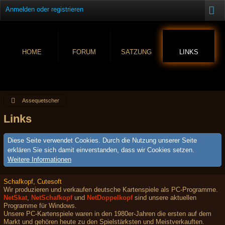
Anmelden oder registrieren
HOME
FORUM
SATZUNG
LINKS
Assequetscher
Links
Diese Seite verwendet Cookies. Durch die Nutzung unserer Seite
erklären Sie sich damit einverstanden, dass wir Cookies setzen.
Weitere Informationen
Schafkopf, Cutesoft
Wir produzieren und verkaufen deutsche Kartenspiele als PC-Programme.
NetSkat
,
NetSchafkopf
und
NetDoppelkopf
sind unsere aktuellen
Programme für Windows.
Unsere PC-Kartenspiele waren in den 1980er-Jahren die ersten auf dem
Markt und gehören heute zu den Spielstärksten und Meistverkauften.