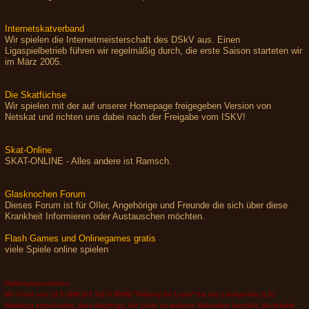
Internetskatverband
Wir spielen die Internetmeisterschaft des DSkV aus. Einen
Ligaspielbetrieb führen wir regelmäßig durch, die erste Saison starteten wir
im März 2005.
Die Skatfüchse
Wir spielen mit der auf unserer Homepage freigegeben Version von
Netskat und richten uns dabei nach der Freigabe vom ISKV!
Skat-Online
SKAT-ONLINE - Alles andere ist Ramsch.
Glasknochen Forum
Dieses Forum ist für OIler, Angehörige und Freunde die sich über diese
Krankheit Informieren oder Austauschen möchten.
Flash Games und Onlinegames gratis
viele Spiele online spielen
Haftungsausschluss:
Mit Urteil vom 12.5.1998 (AZ 312 O 85/98) "Haftung für Links" hat das Landgericht (LG)
Hamburg entschieden, dass derjenige, der Links zu anderen Webseiten herstellt, die Inhalte