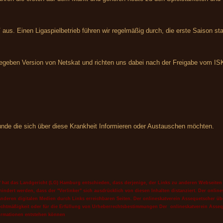
 aus. Einen Ligaspielbetrieb führen wir regelmäßig durch, die erste Saison st
gegeben Version von Netskat und richten uns dabei nach der Freigabe vom IS
eunde die sich über diese Krankheit Informieren oder Austauschen möchten.
s" hat das Landgericht (LG) Hamburg entschieden, dass derjenige, der Links zu anderen Webseiten her
indert werden, dass der "Verlinker" sich ausdrücklich von diesen Inhalten distanziert. Der online
 anderen digitalen Medien durch Links erreichbaren Seiten. Der
onlineskatverein Assequetscher
üb
n Rechtmäßigkeit oder für die Erfüllung von Urheberrechtsbestimmungen Der
onlineskatverein Asse
ormationen entstehen können