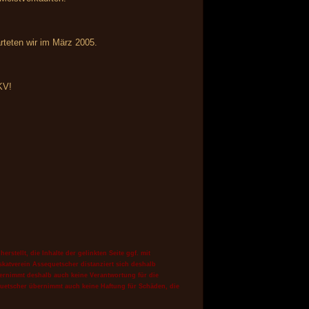
arteten wir im März 2005.
KV!
stellt, die Inhalte der gelinkten Seite ggf. mit
skatverein Assequetscher distanziert sich deshalb
ernimmt deshalb auch keine Verantwortung für die
quetscher
übernimmt auch keine Haftung für Schäden, die