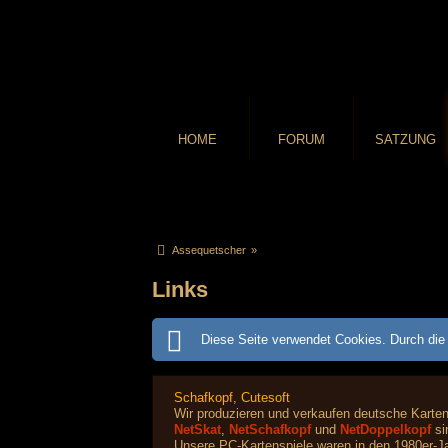
HOME
FORUM
SATZUNG
Assequetscher
»
Links
Diese Seite verwendet Cookies. Durch die 
Schafkopf, Cutesoft
Wir produzieren und verkaufen deutsche Karte
NetSkat
,
NetSchafkopf
und
NetDoppelkopf
si
Unsere PC-Kartenspiele waren in den 1980er-Ja