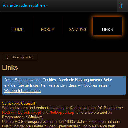
Anmelden oder registrieren
HOME
FORUM
SATZUNG
LINKS
Assequetscher
Links
Diese Seite verwendet Cookies. Durch die Nutzung unserer Seite
erklären Sie sich damit einverstanden, dass wir Cookies setzen.
Weitere Informationen
Schafkopf, Cutesoft
Wir produzieren und verkaufen deutsche Kartenspiele als PC-Programme.
NetSkat
,
NetSchafkopf
und
NetDoppelkopf
sind unsere aktuellen
Programme für Windows.
Unsere PC-Kartenspiele waren in den 1980er-Jahren die ersten auf dem
Markt und gehören heute zu den Spielstärksten und Meistverkauften.