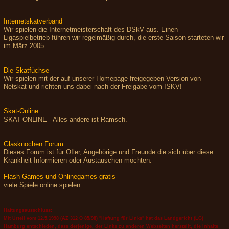
Internetskatverband
Wir spielen die Internetmeisterschaft des DSkV aus. Einen
Ligaspielbetrieb führen wir regelmäßig durch, die erste Saison starteten wir
im März 2005.
Die Skatfüchse
Wir spielen mit der auf unserer Homepage freigegeben Version von
Netskat und richten uns dabei nach der Freigabe vom ISKV!
Skat-Online
SKAT-ONLINE - Alles andere ist Ramsch.
Glasknochen Forum
Dieses Forum ist für OIler, Angehörige und Freunde die sich über diese
Krankheit Informieren oder Austauschen möchten.
Flash Games und Onlinegames gratis
viele Spiele online spielen
Haftungsausschluss:
Mit Urteil vom 12.5.1998 (AZ 312 O 85/98) "Haftung für Links" hat das Landgericht (LG)
Hamburg entschieden, dass derjenige, der Links zu anderen Webseiten herstellt, die Inhalte