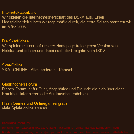
Internetskatverband
Wir spielen die Internetmeisterschaft des DSkV aus. Einen
Ligaspielbetrieb führen wir regelmäßig durch, die erste Saison starteten wir
im März 2005.
Die Skatfüchse
Wir spielen mit der auf unserer Homepage freigegeben Version von
Netskat und richten uns dabei nach der Freigabe vom ISKV!
Skat-Online
SKAT-ONLINE - Alles andere ist Ramsch.
Glasknochen Forum
Dieses Forum ist für OIler, Angehörige und Freunde die sich über diese
Krankheit Informieren oder Austauschen möchten.
Flash Games und Onlinegames gratis
viele Spiele online spielen
Haftungsausschluss:
Mit Urteil vom 12.5.1998 (AZ 312 O 85/98) "Haftung für Links" hat das Landgericht (LG)
Hamburg entschieden, dass derjenige, der Links zu anderen Webseiten herstellt, die Inhalte