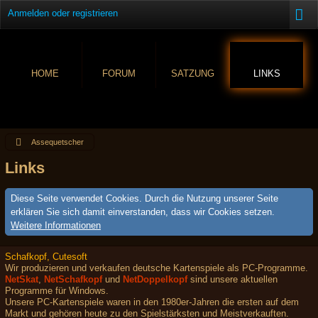
Anmelden oder registrieren
HOME
FORUM
SATZUNG
LINKS
Assequetscher
Links
Diese Seite verwendet Cookies. Durch die Nutzung unserer Seite
erklären Sie sich damit einverstanden, dass wir Cookies setzen.
Weitere Informationen
Schafkopf, Cutesoft
Wir produzieren und verkaufen deutsche Kartenspiele als PC-Programme.
NetSkat
,
NetSchafkopf
und
NetDoppelkopf
sind unsere aktuellen
Programme für Windows.
Unsere PC-Kartenspiele waren in den 1980er-Jahren die ersten auf dem
Markt und gehören heute zu den Spielstärksten und Meistverkauften.