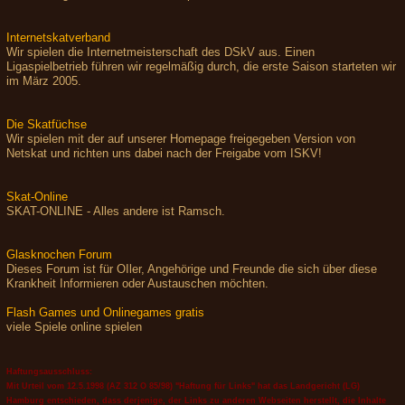
Internetskatverband
Wir spielen die Internetmeisterschaft des DSkV aus. Einen
Ligaspielbetrieb führen wir regelmäßig durch, die erste Saison starteten wir
im März 2005.
Die Skatfüchse
Wir spielen mit der auf unserer Homepage freigegeben Version von
Netskat und richten uns dabei nach der Freigabe vom ISKV!
Skat-Online
SKAT-ONLINE - Alles andere ist Ramsch.
Glasknochen Forum
Dieses Forum ist für OIler, Angehörige und Freunde die sich über diese
Krankheit Informieren oder Austauschen möchten.
Flash Games und Onlinegames gratis
viele Spiele online spielen
Haftungsausschluss:
Mit Urteil vom 12.5.1998 (AZ 312 O 85/98) "Haftung für Links" hat das Landgericht (LG)
Hamburg entschieden, dass derjenige, der Links zu anderen Webseiten herstellt, die Inhalte