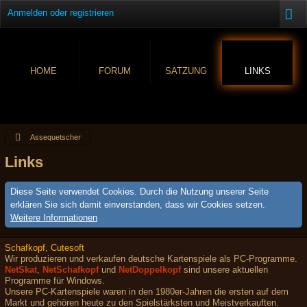
Anmelden oder registrieren
HOME
FORUM
SATZUNG
LINKS
Assequetscher
Links
Diese Seite verwendet Cookies. Durch die Nutzung unserer Seite
erklären Sie sich damit einverstanden, dass wir Cookies setzen.
Weitere Informationen
Schafkopf, Cutesoft
Wir produzieren und verkaufen deutsche Kartenspiele als PC-Programme.
NetSkat
,
NetSchafkopf
und
NetDoppelkopf
sind unsere aktuellen
Programme für Windows.
Unsere PC-Kartenspiele waren in den 1980er-Jahren die ersten auf dem
Markt und gehören heute zu den Spielstärksten und Meistverkauften.