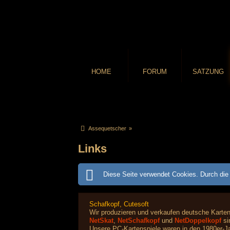
HOME
FORUM
SATZUNG
Assequetscher
»
Links
Diese Seite verwendet Cookies. Durch die 
Schafkopf, Cutesoft
Wir produzieren und verkaufen deutsche Karte
NetSkat
,
NetSchafkopf
und
NetDoppelkopf
si
Unsere PC-Kartenspiele waren in den 1980er-Ja