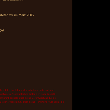
arteten wir im März 2005.
KV!
stellt, die Inhalte der gelinkten Seite ggf. mit
skatverein Assequetscher distanziert sich deshalb
ernimmt deshalb auch keine Verantwortung für die
quetscher
übernimmt auch keine Haftung für Schäden, die