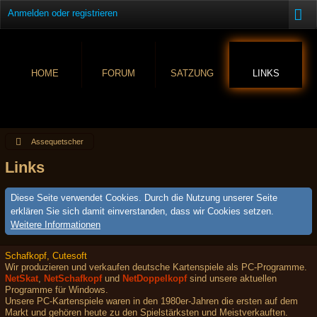
Anmelden oder registrieren
HOME
FORUM
SATZUNG
LINKS
Assequetscher
Links
Diese Seite verwendet Cookies. Durch die Nutzung unserer Seite
erklären Sie sich damit einverstanden, dass wir Cookies setzen.
Weitere Informationen
Schafkopf, Cutesoft
Wir produzieren und verkaufen deutsche Kartenspiele als PC-Programme.
NetSkat
,
NetSchafkopf
und
NetDoppelkopf
sind unsere aktuellen
Programme für Windows.
Unsere PC-Kartenspiele waren in den 1980er-Jahren die ersten auf dem
Markt und gehören heute zu den Spielstärksten und Meistverkauften.