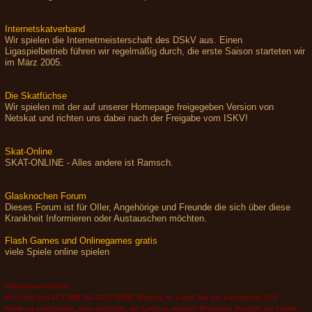
Internetskatverband
Wir spielen die Internetmeisterschaft des DSkV aus. Einen
Ligaspielbetrieb führen wir regelmäßig durch, die erste Saison starteten wir
im März 2005.
Die Skatfüchse
Wir spielen mit der auf unserer Homepage freigegeben Version von
Netskat und richten uns dabei nach der Freigabe vom ISKV!
Skat-Online
SKAT-ONLINE - Alles andere ist Ramsch.
Glasknochen Forum
Dieses Forum ist für OIler, Angehörige und Freunde die sich über diese
Krankheit Informieren oder Austauschen möchten.
Flash Games und Onlinegames gratis
viele Spiele online spielen
Haftungsausschluss:
Mit Urteil vom 12.5.1998 (AZ 312 O 85/98) "Haftung für Links" hat das Landgericht (LG)
Hamburg entschieden, dass derjenige, der Links zu anderen Webseiten herstellt, die Inhalte