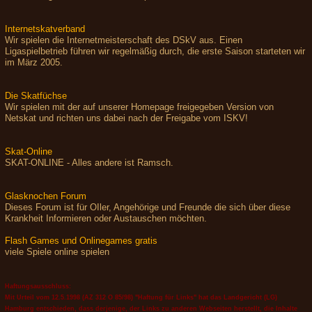
Internetskatverband
Wir spielen die Internetmeisterschaft des DSkV aus. Einen
Ligaspielbetrieb führen wir regelmäßig durch, die erste Saison starteten wir
im März 2005.
Die Skatfüchse
Wir spielen mit der auf unserer Homepage freigegeben Version von
Netskat und richten uns dabei nach der Freigabe vom ISKV!
Skat-Online
SKAT-ONLINE - Alles andere ist Ramsch.
Glasknochen Forum
Dieses Forum ist für OIler, Angehörige und Freunde die sich über diese
Krankheit Informieren oder Austauschen möchten.
Flash Games und Onlinegames gratis
viele Spiele online spielen
Haftungsausschluss:
Mit Urteil vom 12.5.1998 (AZ 312 O 85/98) "Haftung für Links" hat das Landgericht (LG)
Hamburg entschieden, dass derjenige, der Links zu anderen Webseiten herstellt, die Inhalte