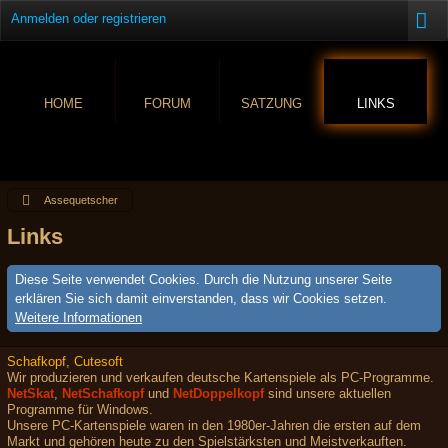
Anmelden oder registrieren
HOME
FORUM
SATZUNG
LINKS
Assequetscher
Links
Diese Seite verwendet Cookies. Durch die Nutzung unserer Seite
erklären Sie sich damit einverstanden, dass wir Cookies setzen.
Weitere Informationen
Schafkopf, Cutesoft
Wir produzieren und verkaufen deutsche Kartenspiele als PC-Programme.
NetSkat
,
NetSchafkopf
und
NetDoppelkopf
sind unsere aktuellen
Programme für Windows.
Unsere PC-Kartenspiele waren in den 1980er-Jahren die ersten auf dem
Markt und gehören heute zu den Spielstärksten und Meistverkauften.