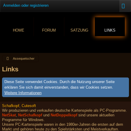
Anmelden oder registrieren
HOME
FORUM
SATZUNG
LINKS
Assequetscher
Links
Diese Seite verwendet Cookies. Durch die Nutzung unserer Seite
erklären Sie sich damit einverstanden, dass wir Cookies setzen.
Weitere Informationen
Schafkopf, Cutesoft
Wir produzieren und verkaufen deutsche Kartenspiele als PC-Programme.
NetSkat
,
NetSchafkopf
und
NetDoppelkopf
sind unsere aktuellen
Programme für Windows.
Unsere PC-Kartenspiele waren in den 1980er-Jahren die ersten auf dem
Markt und gehören heute zu den Spielstärksten und Meistverkauften.