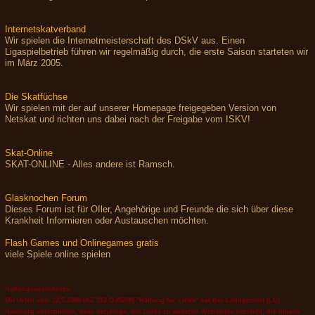
Internetskatverband
Wir spielen die Internetmeisterschaft des DSkV aus. Einen
Ligaspielbetrieb führen wir regelmäßig durch, die erste Saison starteten wir
im März 2005.
Die Skatfüchse
Wir spielen mit der auf unserer Homepage freigegeben Version von
Netskat und richten uns dabei nach der Freigabe vom ISKV!
Skat-Online
SKAT-ONLINE - Alles andere ist Ramsch.
Glasknochen Forum
Dieses Forum ist für OIler, Angehörige und Freunde die sich über diese
Krankheit Informieren oder Austauschen möchten.
Flash Games und Onlinegames gratis
viele Spiele online spielen
Haftungsausschluss:
Mit Urteil vom 12.5.1998 (AZ 312 O 85/98) "Haftung für Links" hat das Landgericht (LG)
Hamburg entschieden, dass derjenige, der Links zu anderen Webseiten herstellt, die Inhalte