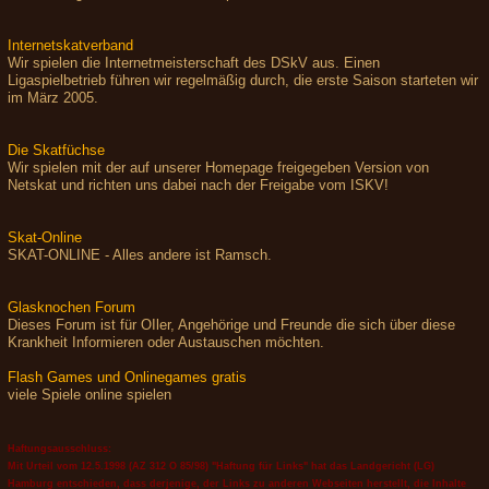
Internetskatverband
Wir spielen die Internetmeisterschaft des DSkV aus. Einen
Ligaspielbetrieb führen wir regelmäßig durch, die erste Saison starteten wir
im März 2005.
Die Skatfüchse
Wir spielen mit der auf unserer Homepage freigegeben Version von
Netskat und richten uns dabei nach der Freigabe vom ISKV!
Skat-Online
SKAT-ONLINE - Alles andere ist Ramsch.
Glasknochen Forum
Dieses Forum ist für OIler, Angehörige und Freunde die sich über diese
Krankheit Informieren oder Austauschen möchten.
Flash Games und Onlinegames gratis
viele Spiele online spielen
Haftungsausschluss:
Mit Urteil vom 12.5.1998 (AZ 312 O 85/98) "Haftung für Links" hat das Landgericht (LG)
Hamburg entschieden, dass derjenige, der Links zu anderen Webseiten herstellt, die Inhalte