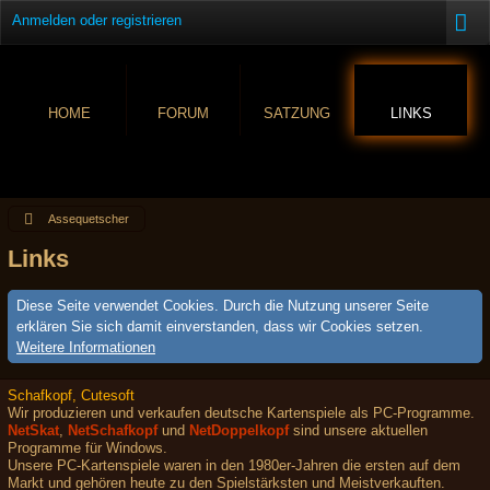
Anmelden oder registrieren
HOME
FORUM
SATZUNG
LINKS
Assequetscher
Links
Diese Seite verwendet Cookies. Durch die Nutzung unserer Seite
erklären Sie sich damit einverstanden, dass wir Cookies setzen.
Weitere Informationen
Schafkopf, Cutesoft
Wir produzieren und verkaufen deutsche Kartenspiele als PC-Programme.
NetSkat
,
NetSchafkopf
und
NetDoppelkopf
sind unsere aktuellen
Programme für Windows.
Unsere PC-Kartenspiele waren in den 1980er-Jahren die ersten auf dem
Markt und gehören heute zu den Spielstärksten und Meistverkauften.