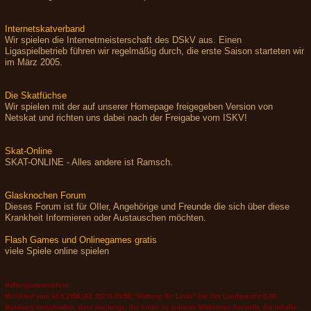
Internetskatverband
Wir spielen die Internetmeisterschaft des DSkV aus. Einen
Ligaspielbetrieb führen wir regelmäßig durch, die erste Saison starteten wir
im März 2005.
Die Skatfüchse
Wir spielen mit der auf unserer Homepage freigegeben Version von
Netskat und richten uns dabei nach der Freigabe vom ISKV!
Skat-Online
SKAT-ONLINE - Alles andere ist Ramsch.
Glasknochen Forum
Dieses Forum ist für OIler, Angehörige und Freunde die sich über diese
Krankheit Informieren oder Austauschen möchten.
Flash Games und Onlinegames gratis
viele Spiele online spielen
Haftungsausschluss:
Mit Urteil vom 12.5.1998 (AZ 312 O 85/98) "Haftung für Links" hat das Landgericht (LG)
Hamburg entschieden, dass derjenige, der Links zu anderen Webseiten herstellt, die Inhalte