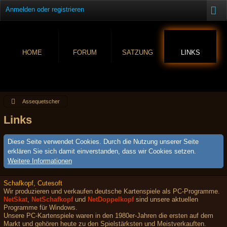
Anmelden oder registrieren
HOME
FORUM
SATZUNG
LINKS
Assequetscher
Links
Diese Seite verwendet Cookies. Durch die Nutzung unserer Seite
erklären Sie sich damit einverstanden, dass wir Cookies setzen.
Weitere Informationen
Schafkopf, Cutesoft
Wir produzieren und verkaufen deutsche Kartenspiele als PC-Programme.
NetSkat
,
NetSchafkopf
und
NetDoppelkopf
sind unsere aktuellen
Programme für Windows.
Unsere PC-Kartenspiele waren in den 1980er-Jahren die ersten auf dem
Markt und gehören heute zu den Spielstärksten und Meistverkauften.