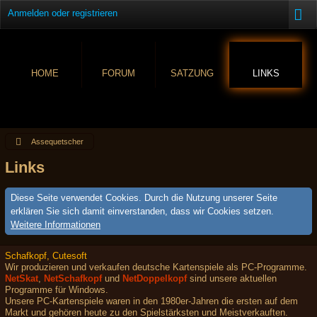
Anmelden oder registrieren
HOME
FORUM
SATZUNG
LINKS
Assequetscher
Links
Diese Seite verwendet Cookies. Durch die Nutzung unserer Seite
erklären Sie sich damit einverstanden, dass wir Cookies setzen.
Weitere Informationen
Schafkopf, Cutesoft
Wir produzieren und verkaufen deutsche Kartenspiele als PC-Programme.
NetSkat
,
NetSchafkopf
und
NetDoppelkopf
sind unsere aktuellen
Programme für Windows.
Unsere PC-Kartenspiele waren in den 1980er-Jahren die ersten auf dem
Markt und gehören heute zu den Spielstärksten und Meistverkauften.