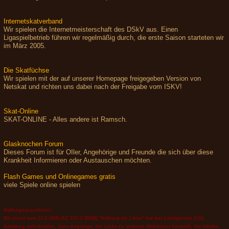
Internetskatverband
Wir spielen die Internetmeisterschaft des DSkV aus. Einen
Ligaspielbetrieb führen wir regelmäßig durch, die erste Saison starteten wir
im März 2005.
Die Skatfüchse
Wir spielen mit der auf unserer Homepage freigegeben Version von
Netskat und richten uns dabei nach der Freigabe vom ISKV!
Skat-Online
SKAT-ONLINE - Alles andere ist Ramsch.
Glasknochen Forum
Dieses Forum ist für OIler, Angehörige und Freunde die sich über diese
Krankheit Informieren oder Austauschen möchten.
Flash Games und Onlinegames gratis
viele Spiele online spielen
Haftungsausschluss:
Mit Urteil vom 12.5.1998 (AZ 312 O 85/98) "Haftung für Links" hat das Landgericht (LG)
Hamburg entschieden, dass derjenige, der Links zu anderen Webseiten herstellt, die Inhalte