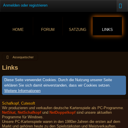
Anmelden oder registrieren
HOME
FORUM
SATZUNG
LINKS
Assequetscher
Links
Diese Seite verwendet Cookies. Durch die Nutzung unserer Seite
erklären Sie sich damit einverstanden, dass wir Cookies setzen.
Weitere Informationen
Schafkopf, Cutesoft
Wir produzieren und verkaufen deutsche Kartenspiele als PC-Programme.
NetSkat
,
NetSchafkopf
und
NetDoppelkopf
sind unsere aktuellen
Programme für Windows.
Unsere PC-Kartenspiele waren in den 1980er-Jahren die ersten auf dem
Markt und gehören heute zu den Spielstärksten und Meistverkauften.