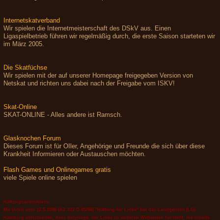
Internetskatverband
Wir spielen die Internetmeisterschaft des DSkV aus. Einen
Ligaspielbetrieb führen wir regelmäßig durch, die erste Saison starteten wir
im März 2005.
Die Skatfüchse
Wir spielen mit der auf unserer Homepage freigegeben Version von
Netskat und richten uns dabei nach der Freigabe vom ISKV!
Skat-Online
SKAT-ONLINE - Alles andere ist Ramsch.
Glasknochen Forum
Dieses Forum ist für OIler, Angehörige und Freunde die sich über diese
Krankheit Informieren oder Austauschen möchten.
Flash Games und Onlinegames gratis
viele Spiele online spielen
Haftungsausschluss:
Mit Urteil vom 12.5.1998 (AZ 312 O 85/98) "Haftung für Links" hat das Landgericht (LG)
Hamburg entschieden, dass derjenige, der Links zu anderen Webseiten herstellt, die Inhalte