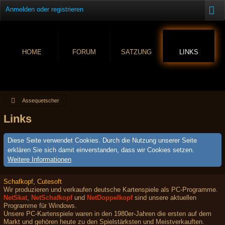
Anmelden oder registrieren
HOME
FORUM
SATZUNG
LINKS
Assequetscher
Links
Diese Seite verwendet Cookies. Durch die Nutzung unserer Seite
erklären Sie sich damit einverstanden, dass wir Cookies setzen.
Weitere Informationen
Schafkopf, Cutesoft
Wir produzieren und verkaufen deutsche Kartenspiele als PC-Programme.
NetSkat
,
NetSchafkopf
und
NetDoppelkopf
sind unsere aktuellen
Programme für Windows.
Unsere PC-Kartenspiele waren in den 1980er-Jahren die ersten auf dem
Markt und gehören heute zu den Spielstärksten und Meistverkauften.