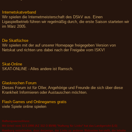
Internetskatverband
Wir spielen die Internetmeisterschaft des DSkV aus. Einen
Ligaspielbetrieb führen wir regelmäßig durch, die erste Saison starteten wir
im März 2005.
Die Skatfüchse
Wir spielen mit der auf unserer Homepage freigegeben Version von
Netskat und richten uns dabei nach der Freigabe vom ISKV!
Skat-Online
SKAT-ONLINE - Alles andere ist Ramsch.
Glasknochen Forum
Dieses Forum ist für OIler, Angehörige und Freunde die sich über diese
Krankheit Informieren oder Austauschen möchten.
Flash Games und Onlinegames gratis
viele Spiele online spielen
Haftungsausschluss:
Mit Urteil vom 12.5.1998 (AZ 312 O 85/98) "Haftung für Links" hat das Landgericht (LG)
Hamburg entschieden, dass derjenige, der Links zu anderen Webseiten herstellt, die Inhalte