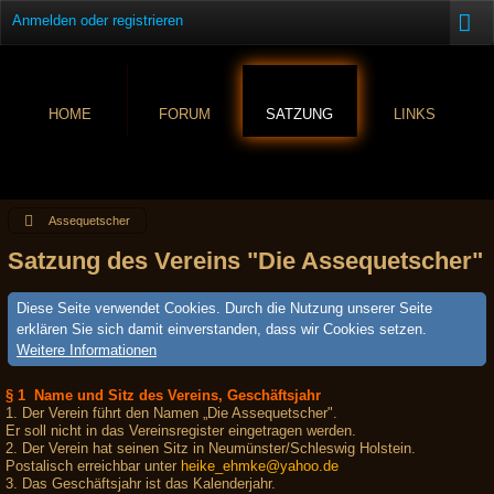
Anmelden oder registrieren
HOME
FORUM
SATZUNG
LINKS
Assequetscher
Satzung des Vereins "Die Assequetscher"
Diese Seite verwendet Cookies. Durch die Nutzung unserer Seite
erklären Sie sich damit einverstanden, dass wir Cookies setzen.
Weitere Informationen
§ 1 Name und Sitz des Vereins, Geschäftsjahr
1. Der Verein führt den Namen „Die Assequetscher".
Er soll nicht in das Vereinsregister eingetragen werden.
2. Der Verein hat seinen Sitz in Neumünster/Schleswig Holstein.
Postalisch erreichbar unter
heike_ehmke@yahoo.de
3. Das Geschäftsjahr ist das Kalenderjahr.