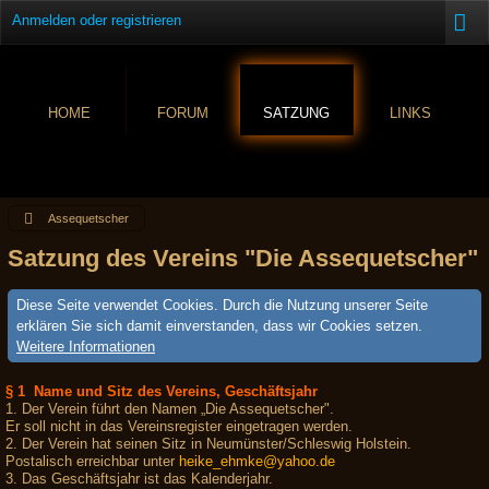
Anmelden oder registrieren
HOME
FORUM
SATZUNG
LINKS
Assequetscher
Satzung des Vereins "Die Assequetscher"
Diese Seite verwendet Cookies. Durch die Nutzung unserer Seite
erklären Sie sich damit einverstanden, dass wir Cookies setzen.
Weitere Informationen
§ 1 Name und Sitz des Vereins, Geschäftsjahr
1. Der Verein führt den Namen „Die Assequetscher".
Er soll nicht in das Vereinsregister eingetragen werden.
2. Der Verein hat seinen Sitz in Neumünster/Schleswig Holstein.
Postalisch erreichbar unter
heike_ehmke@yahoo.de
3. Das Geschäftsjahr ist das Kalenderjahr.