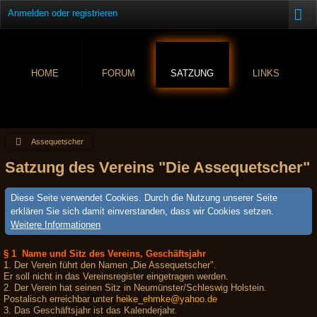
Anmelden oder registrieren
HOME
FORUM
SATZUNG
LINKS
Assequetscher
Satzung des Vereins "Die Assequetscher"
Diese Seite verwendet Cookies. Durch die Nutzung unserer Seite
erklären Sie sich damit einverstanden, dass wir Cookies setzen.
Weitere Informationen
§ 1 Name und Sitz des Vereins, Geschäftsjahr
1. Der Verein führt den Namen „Die Assequetscher".
Er soll nicht in das Vereinsregister eingetragen werden.
2. Der Verein hat seinen Sitz in Neumünster/Schleswig Holstein.
Postalisch erreichbar unter
heike_ehmke@yahoo.de
3. Das Geschäftsjahr ist das Kalenderjahr.