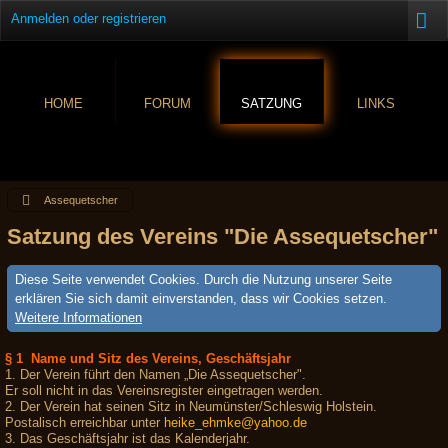
Anmelden oder registrieren
HOME
FORUM
SATZUNG
LINKS
Assequetscher
Satzung des Vereins "Die Assequetscher"
Diese Seite verwendet Cookies. Durch die Nutzung unserer Seite
erklären Sie sich damit einverstanden, dass wir Cookies setzen.
Weitere Informationen
§ 1 Name und Sitz des Vereins, Geschäftsjahr
1. Der Verein führt den Namen „Die Assequetscher".
Er soll nicht in das Vereinsregister eingetragen werden.
2. Der Verein hat seinen Sitz in Neumünster/Schleswig Holstein.
Postalisch erreichbar unter
heike_ehmke@yahoo.de
3. Das Geschäftsjahr ist das Kalenderjahr.