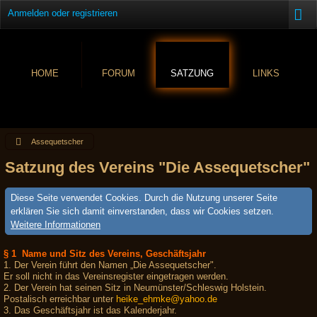
Anmelden oder registrieren
HOME
FORUM
SATZUNG
LINKS
Assequetscher
Satzung des Vereins "Die Assequetscher"
Diese Seite verwendet Cookies. Durch die Nutzung unserer Seite
erklären Sie sich damit einverstanden, dass wir Cookies setzen.
Weitere Informationen
§ 1 Name und Sitz des Vereins, Geschäftsjahr
1. Der Verein führt den Namen „Die Assequetscher".
Er soll nicht in das Vereinsregister eingetragen werden.
2. Der Verein hat seinen Sitz in Neumünster/Schleswig Holstein.
Postalisch erreichbar unter
heike_ehmke@yahoo.de
3. Das Geschäftsjahr ist das Kalenderjahr.