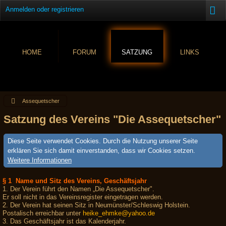
Anmelden oder registrieren
HOME
FORUM
SATZUNG
LINKS
Assequetscher
Satzung des Vereins "Die Assequetscher"
Diese Seite verwendet Cookies. Durch die Nutzung unserer Seite
erklären Sie sich damit einverstanden, dass wir Cookies setzen.
Weitere Informationen
§ 1 Name und Sitz des Vereins, Geschäftsjahr
1. Der Verein führt den Namen „Die Assequetscher".
Er soll nicht in das Vereinsregister eingetragen werden.
2. Der Verein hat seinen Sitz in Neumünster/Schleswig Holstein.
Postalisch erreichbar unter
heike_ehmke@yahoo.de
3. Das Geschäftsjahr ist das Kalenderjahr.