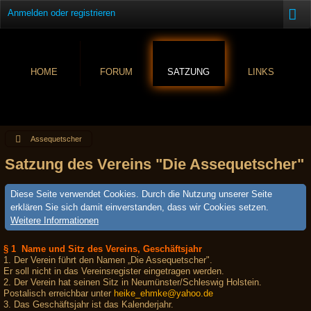
Anmelden oder registrieren
HOME
FORUM
SATZUNG
LINKS
Assequetscher
Satzung des Vereins "Die Assequetscher"
Diese Seite verwendet Cookies. Durch die Nutzung unserer Seite
erklären Sie sich damit einverstanden, dass wir Cookies setzen.
Weitere Informationen
§ 1 Name und Sitz des Vereins, Geschäftsjahr
1. Der Verein führt den Namen „Die Assequetscher".
Er soll nicht in das Vereinsregister eingetragen werden.
2. Der Verein hat seinen Sitz in Neumünster/Schleswig Holstein.
Postalisch erreichbar unter
heike_ehmke@yahoo.de
3. Das Geschäftsjahr ist das Kalenderjahr.