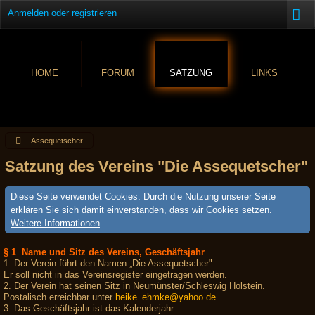
Anmelden oder registrieren
HOME
FORUM
SATZUNG
LINKS
Assequetscher
Satzung des Vereins "Die Assequetscher"
Diese Seite verwendet Cookies. Durch die Nutzung unserer Seite
erklären Sie sich damit einverstanden, dass wir Cookies setzen.
Weitere Informationen
§ 1 Name und Sitz des Vereins, Geschäftsjahr
1. Der Verein führt den Namen „Die Assequetscher".
Er soll nicht in das Vereinsregister eingetragen werden.
2. Der Verein hat seinen Sitz in Neumünster/Schleswig Holstein.
Postalisch erreichbar unter
heike_ehmke@yahoo.de
3. Das Geschäftsjahr ist das Kalenderjahr.