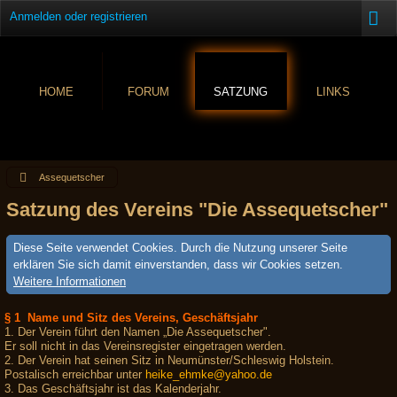
Anmelden oder registrieren
HOME
FORUM
SATZUNG
LINKS
Assequetscher
Satzung des Vereins "Die Assequetscher"
Diese Seite verwendet Cookies. Durch die Nutzung unserer Seite
erklären Sie sich damit einverstanden, dass wir Cookies setzen.
Weitere Informationen
§ 1 Name und Sitz des Vereins, Geschäftsjahr
1. Der Verein führt den Namen „Die Assequetscher".
Er soll nicht in das Vereinsregister eingetragen werden.
2. Der Verein hat seinen Sitz in Neumünster/Schleswig Holstein.
Postalisch erreichbar unter
heike_ehmke@yahoo.de
3. Das Geschäftsjahr ist das Kalenderjahr.