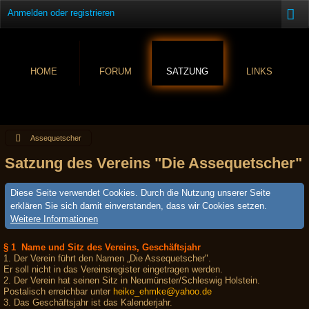
Anmelden oder registrieren
HOME
FORUM
SATZUNG
LINKS
Assequetscher
Satzung des Vereins "Die Assequetscher"
Diese Seite verwendet Cookies. Durch die Nutzung unserer Seite
erklären Sie sich damit einverstanden, dass wir Cookies setzen.
Weitere Informationen
§ 1 Name und Sitz des Vereins, Geschäftsjahr
1. Der Verein führt den Namen „Die Assequetscher".
Er soll nicht in das Vereinsregister eingetragen werden.
2. Der Verein hat seinen Sitz in Neumünster/Schleswig Holstein.
Postalisch erreichbar unter
heike_ehmke@yahoo.de
3. Das Geschäftsjahr ist das Kalenderjahr.