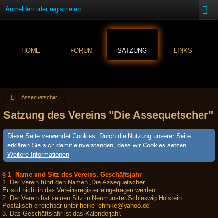
Anmelden oder registrieren
HOME
FORUM
SATZUNG
LINKS
Assequetscher
Satzung des Vereins "Die Assequetscher"
Diese Seite verwendet Cookies. Durch die Nutzung unserer Seite
erklären Sie sich damit einverstanden, dass wir Cookies setzen.
Weitere Informationen
§ 1 Name und Sitz des Vereins, Geschäftsjahr
1. Der Verein führt den Namen „Die Assequetscher".
Er soll nicht in das Vereinsregister eingetragen werden.
2. Der Verein hat seinen Sitz in Neumünster/Schleswig Holstein.
Postalisch erreichbar unter
heike_ehmke@yahoo.de
3. Das Geschäftsjahr ist das Kalenderjahr.