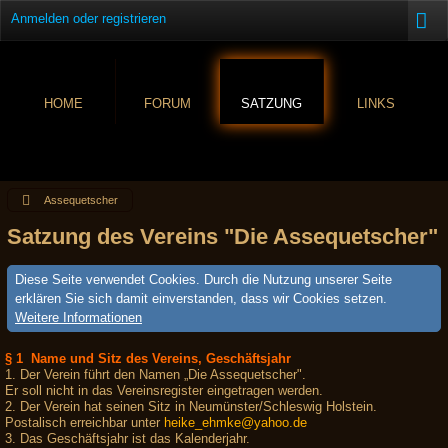
Anmelden oder registrieren
HOME
FORUM
SATZUNG
LINKS
Assequetscher
Satzung des Vereins "Die Assequetscher"
Diese Seite verwendet Cookies. Durch die Nutzung unserer Seite
erklären Sie sich damit einverstanden, dass wir Cookies setzen.
Weitere Informationen
§ 1 Name und Sitz des Vereins, Geschäftsjahr
1. Der Verein führt den Namen „Die Assequetscher".
Er soll nicht in das Vereinsregister eingetragen werden.
2. Der Verein hat seinen Sitz in Neumünster/Schleswig Holstein.
Postalisch erreichbar unter
heike_ehmke@yahoo.de
3. Das Geschäftsjahr ist das Kalenderjahr.