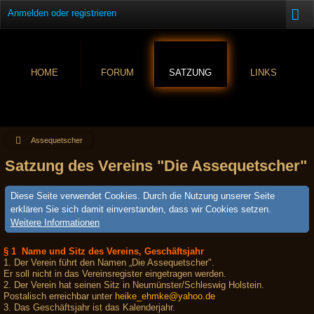
Anmelden oder registrieren
HOME
FORUM
SATZUNG
LINKS
Assequetscher
Satzung des Vereins "Die Assequetscher"
Diese Seite verwendet Cookies. Durch die Nutzung unserer Seite
erklären Sie sich damit einverstanden, dass wir Cookies setzen.
Weitere Informationen
§ 1 Name und Sitz des Vereins, Geschäftsjahr
1. Der Verein führt den Namen „Die Assequetscher".
Er soll nicht in das Vereinsregister eingetragen werden.
2. Der Verein hat seinen Sitz in Neumünster/Schleswig Holstein.
Postalisch erreichbar unter
heike_ehmke@yahoo.de
3. Das Geschäftsjahr ist das Kalenderjahr.