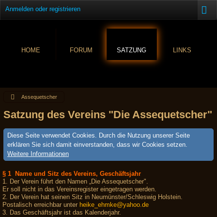
Anmelden oder registrieren
HOME
FORUM
SATZUNG
LINKS
Assequetscher
Satzung des Vereins "Die Assequetscher"
Diese Seite verwendet Cookies. Durch die Nutzung unserer Seite
erklären Sie sich damit einverstanden, dass wir Cookies setzen.
Weitere Informationen
§ 1 Name und Sitz des Vereins, Geschäftsjahr
1. Der Verein führt den Namen „Die Assequetscher".
Er soll nicht in das Vereinsregister eingetragen werden.
2. Der Verein hat seinen Sitz in Neumünster/Schleswig Holstein.
Postalisch erreichbar unter
heike_ehmke@yahoo.de
3. Das Geschäftsjahr ist das Kalenderjahr.